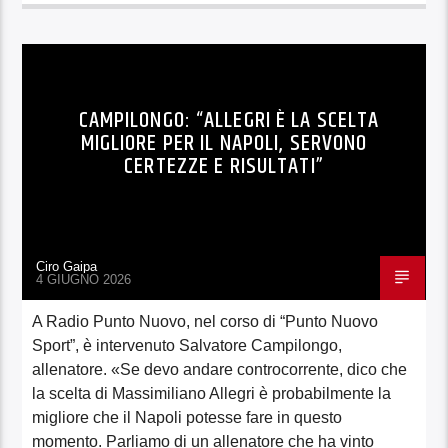
CAMPILONGO: “ALLEGRI È LA SCELTA
MIGLIORE PER IL NAPOLI, SERVONO
CERTEZZE E RISULTATI”
Ciro Gaipa
4 GIUGNO 2026
A Radio Punto Nuovo, nel corso di “Punto Nuovo
Sport”, è intervenuto Salvatore Campilongo,
allenatore. «Se devo andare controcorrente, dico che
la scelta di Massimiliano Allegri è probabilmente la
migliore che il Napoli potesse fare in questo
momento. Parliamo di un allenatore che ha vinto