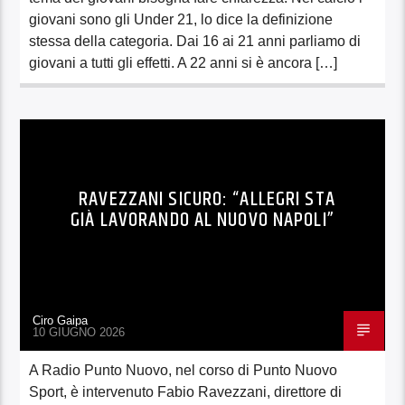
giovani sono gli Under 21, lo dice la definizione
stessa della categoria. Dai 16 ai 21 anni parliamo di
giovani a tutti gli effetti. A 22 anni si è ancora […]
RAVEZZANI SICURO: “ALLEGRI STA
GIÀ LAVORANDO AL NUOVO NAPOLI”
Ciro Gaipa
10 GIUGNO 2026
A Radio Punto Nuovo, nel corso di Punto Nuovo
Sport, è intervenuto Fabio Ravezzani, direttore di