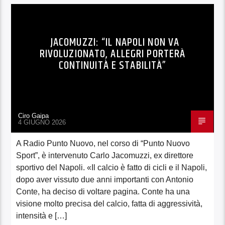
JACOMUZZI: “IL NAPOLI NON VA
RIVOLUZIONATO, ALLEGRI PORTERÀ
CONTINUITÀ E STABILITÀ”
Ciro Gaipa
4 GIUGNO 2026
A Radio Punto Nuovo, nel corso di “Punto Nuovo
Sport”, è intervenuto Carlo Jacomuzzi, ex direttore
sportivo del Napoli. «Il calcio è fatto di cicli e il Napoli,
dopo aver vissuto due anni importanti con Antonio
Conte, ha deciso di voltare pagina. Conte ha una
visione molto precisa del calcio, fatta di aggressività,
intensità e […]