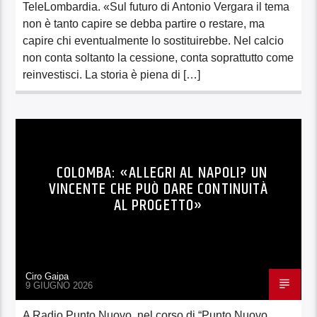
TeleLombardia. «Sul futuro di Antonio Vergara il tema
non è tanto capire se debba partire o restare, ma
capire chi eventualmente lo sostituirebbe. Nel calcio
non conta soltanto la cessione, conta soprattutto come
reinvestisci. La storia è piena di […]
COLOMBA: «ALLEGRI AL NAPOLI? UN
VINCENTE CHE PUÒ DARE CONTINUITÀ
AL PROGETTO»
Ciro Gaipa
9 GIUGNO 2026
A Radio Punto Nuovo, nel corso di “Punto Nuovo