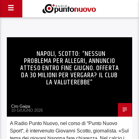
NAPOLI, SCOTTO: “NESSUN
PROBLEMA PER ALLEGRI, ANNUNCIO
ATTESO ENTRO FINE GIUGNO. OFFERTA
DA 30 MILIONI PER VERGARA? IL CLUB
LA VALUTEREBBE”
Ciro Gaipa
10 GIUGNO 2026
A Radio Punto Nuovo, nel corso di “Punto Nuovo
Sport“, è intervenuto Giovanni Scotto, giornalista. «Sul
tema dei giovani bisogna fare chiarezza. Nel calcio i