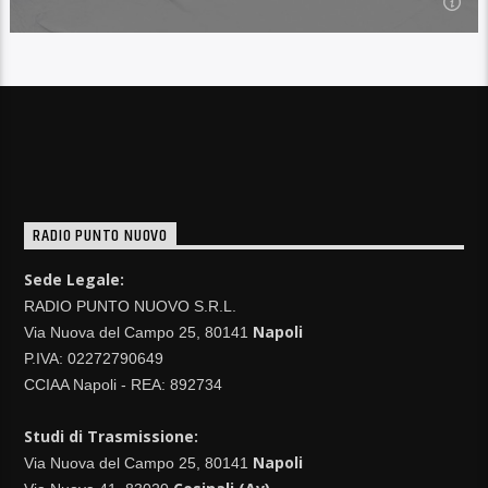
23:00
VENERDI'
La selezione musicale di Radio Punto Nuovo con i migliori
successi del momento e le più belle hit '70, '80, '90, 2000...
Leggi di più
RADIO PUNTO NUOVO
Sede Legale:
RADIO PUNTO NUOVO S.R.L.
Napoli
Via Nuova del Campo 25, 80141
P.IVA: 02272790649
CCIAA Napoli - REA: 892734
Studi di Trasmissione:
Napoli
Via Nuova del Campo 25, 80141