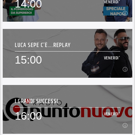
14:00
VENERDI'
Leggi di più
14:00
VENERDI'
LUCA SEPE C’È….REPLAY
[...]
15:00
VENERDI'
Leggi di più
15:00
VENERDI'
I GRANDI SUCCESSI
[...]
16:00
VENERDI'
Leggi di più