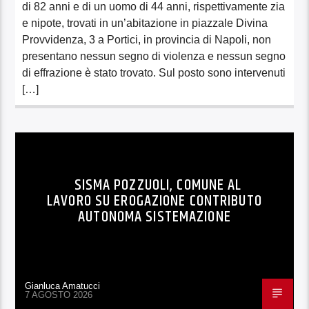
di 82 anni e di un uomo di 44 anni, rispettivamente zia
e nipote, trovati in un’abitazione in piazzale Divina
Provvidenza, 3 a Portici, in provincia di Napoli, non
presentano nessun segno di violenza e nessun segno
di effrazione è stato trovato. Sul posto sono intervenuti
[…]
SISMA POZZUOLI, COMUNE AL
LAVORO SU EROGAZIONE CONTRIBUTO
AUTONOMA SISTEMAZIONE
Gianluca Amatucci
7 AGOSTO 2026