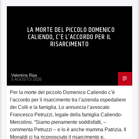
LA MORTE DEL PICCOLO DOMENICO
CALIENDO, C’È L’ACCORDO PER IL
RISARCIMENTO
Valentina Ripa
5 AGOSTO 2026
Per la morte del piccolo Domenico Caliendo c’è
l’accordo per il risarcimento tra l’azienda ospedaliere
dei Colli e la famiglia. Lo annuncia l’avvocato
Francesco Petruzzi, legale della famiglia Caliendo-
Mercolino. “Siamo pienamente soddisfatti, –
commenta Petruzzi – e lo è anche mamma Patrizia. Il
Monaldi ci ha riconosciuto il risarcimento e,