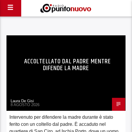
ACCOLTELLATO DAL PADRE MENTRE
DIFENDE LA MADRE
Laura De Gisi
8 AGOSTO 2026
Intervenuto per difendere la madre durante è stato
ferito con un coltello dal padre. È accaduto nel
quartiere di San Ciro, ad Ischia Porto, dove un uomo,