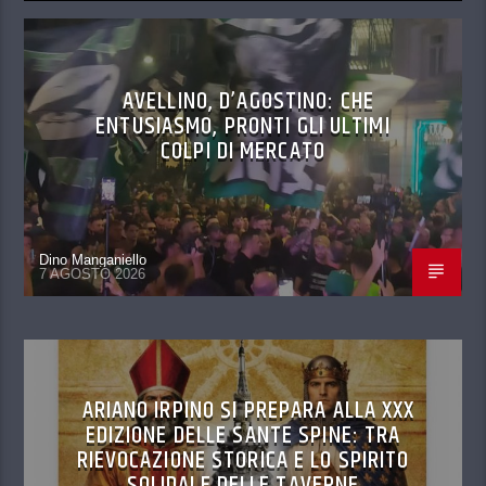
AVELLINO, D’AGOSTINO: CHE
ENTUSIASMO, PRONTI GLI ULTIMI
COLPI DI MERCATO
Dino Manganiello
7 AGOSTO 2026
ARIANO IRPINO SI PREPARA ALLA XXX
EDIZIONE DELLE SANTE SPINE: TRA
RIEVOCAZIONE STORICA E LO SPIRITO
SOLIDALE DELLE TAVERNE