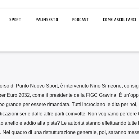
SPORT
PALINSESTO
PODCAST
COME ASCOLTARCI
corso di Punto Nuovo Sport, è intervenuto Nino Simeone, consigl
er Euro 2032, come il presidente della FIGC Gravina. È un’opp
roppo grande per essere rimandata. Tutti incrociano le dita per noi
dicazioni serie dalle altre parti coinvolte. Non vogliamo perdere
 anello e addio alla pista? Le autorità stanno effettuando tutte 
lo. Nel quadro di una ristrutturazione generale, poi, saranno mes