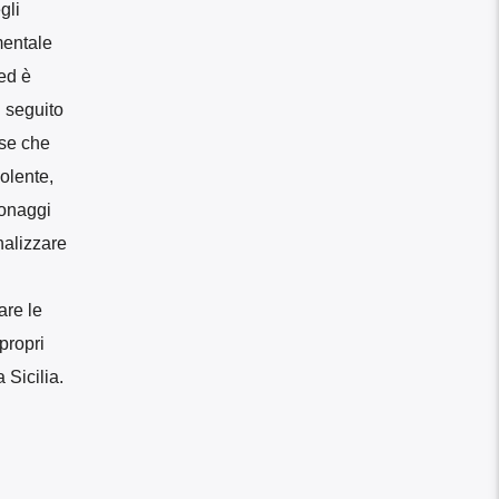
gli
mentale
 ed è
n seguito
se che
olente,
sonaggi
nalizzare
are le
propri
 Sicilia.