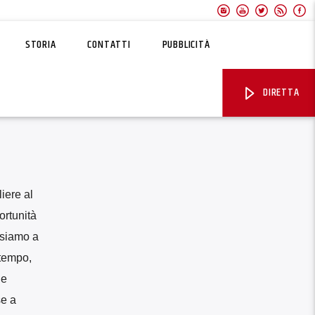
STORIA
CONTATTI
PUBBLICITÀ
DIRETTA
iere al
ortunità
, siamo a
 tempo,
le
se a