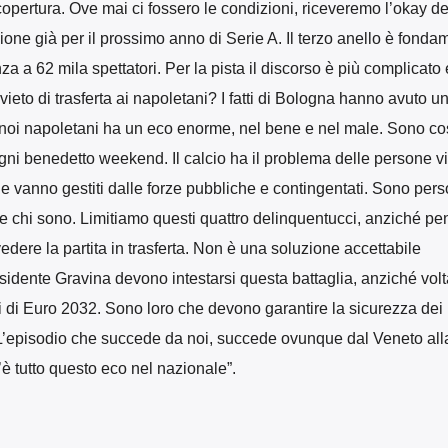
 copertura. Ove mai ci fossero le condizioni, riceveremo l’okay de
izione già per il prossimo anno di Serie A. Il terzo anello è fonda
za a 62 mila spettatori. Per la pista il discorso è più complicato
ieto di trasferta ai napoletani? I fatti di Bologna hanno avuto u
oi napoletani ha un eco enorme, nel bene e nel male. Sono co
gni benedetto weekend. Il calcio ha il problema delle persone vi
e vanno gestiti dalle forze pubbliche e contingentati. Sono per
e chi sono. Limitiamo questi quattro delinquentucci, anziché pe
vedere la partita in trasferta. Non è una soluzione accettabile
idente Gravina devono intestarsi questa battaglia, anziché volt
i di Euro 2032. Sono loro che devono garantire la sicurezza dei 
. L’episodio che succede da noi, succede ovunque dal Veneto alla
è tutto questo eco nel nazionale”.