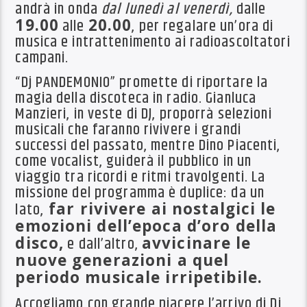
andrà in onda
dal lunedì al venerdì,
dalle
19.00
alle
20.00
, per regalare un’ora di
musica e intrattenimento ai radioascoltatori
campani.
“Dj PANDEMONIO” promette di riportare la
magia della discoteca in radio. Gianluca
Manzieri, in veste di DJ, proporrà selezioni
musicali che faranno rivivere i grandi
successi del passato, mentre Dino Piacenti,
come vocalist, guiderà il pubblico in un
viaggio tra ricordi e ritmi travolgenti. La
missione del programma è duplice: da un
lato,
far rivivere ai nostalgici le
emozioni dell’epoca d’oro della
disco,
e dall’altro,
avvicinare le
nuove generazioni a quel
periodo musicale irripetibile.
Accogliamo con grande piacere l’arrivo di Dj