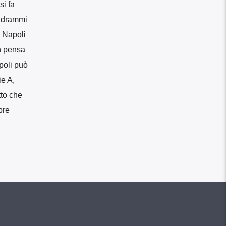
si fa
i drammi
a Napoli
on pensa
poli può
ie A,
tto che
pre