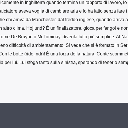
cemente in Inghilterra quando termina un rapporto di lavoro, lo 
calciatore aveva voglia di cambiare aria e lo ha fatto senza fare 
 che chi arriva da Manchester, dal freddo inglese, quando arriva 
altro clima. Hojlund? È un finalizzatore, gioca per far gol e n
 come De Bruyne o McTominay, diventa tutto più semplice. Al Na
eno difficoltà di ambientamento. Si vede che si è formato in Ser
 le botte (ride, ndr)! È una forza della natura, Conte scomme
 per lui. Lui sfoga tanto sulla sinistra, sperando di tenerlo sem