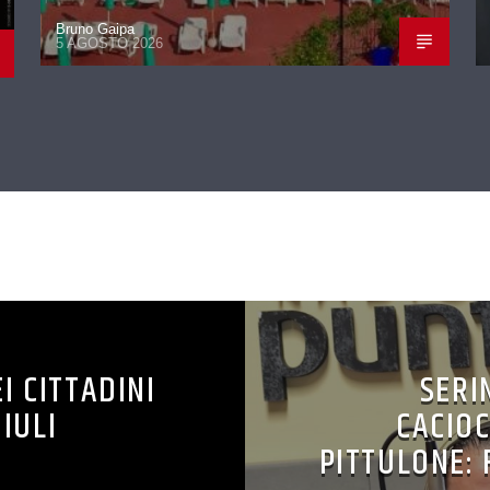
Bruno Gaipa
5 AGOSTO 2026
CONTINUA A LEGGERE
I CITTADINI
SERI
IULI
CACIOC
PITTULONE: 