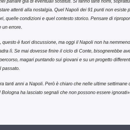
nel parlare già di eventuali sostituti. Si fanno tanti nomi, soprattu
tare attenti alla nostalgia. Quel Napoli dei 91 punti non esiste p
ri, quelle condizioni e quel contesto storico. Pensare di ripropor
 un errore.
e, questo è fuori discussione, ma oggi il Napoli non ha nemmeno
adra lì. Se mai dovesse finire il ciclo di Conte, bisognerebbe ave
percorso, magari puntando sui giovani e su un progetto differen
l passato.
 tanti anni a Napoli. Però è chiaro che nelle ultime settimane
o il Bologna ha lasciato segnali che non possono essere ignorati
»