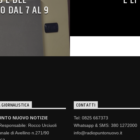
O E DEL
E L
O DAL 7 AL 9
 GIORNALISTICA
CONTATTI
UNTO NUOVO NOTIZIE
Tel: 0825 667373
 Responsabile: Rocco Urciuoli
Whatsapp & SMS: 380 1272000
nale di Avellino n.271/90
info@radiopuntonuovo.it