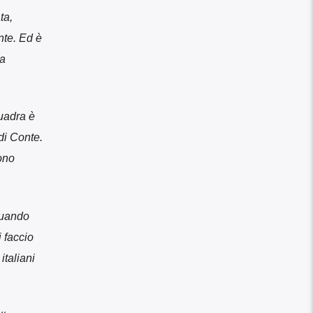
ta,
nte. Ed è
ma
quadra è
di Conte.
ono
Quando
 faccio
italiani