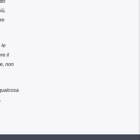
tto
iù,
re
 le
re il
te, non
 qualcosa
.