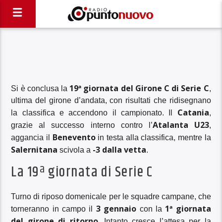
19ª giornata del Girone C di Serie C
Si è conclusa la
,
ultima del girone d’andata, con risultati che ridisegnano
Catania
la classifica e accendono il campionato. Il
,
Atalanta U23
grazie al successo interno contro l’
,
Benevento
aggancia il
in testa alla classifica, mentre la
Salernitana
-3 dalla vetta
scivola a
.
La 19ª giornata di Serie C
Turno di riposo domenicale per le squadre campane, che
3 gennaio
1ª giornata
torneranno in campo il
con la
del girone di ritorno
. Intanto cresce l’attesa per la