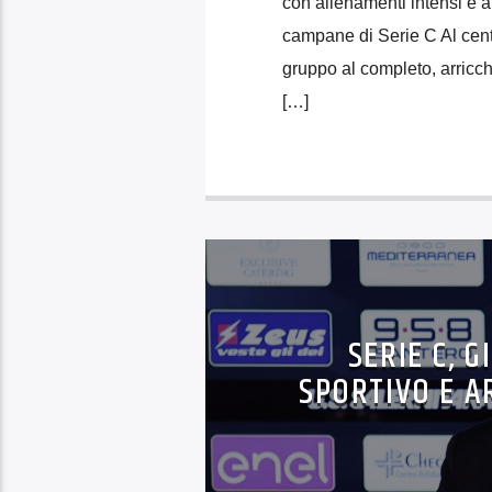
con allenamenti intensi e a
campane di Serie C Al centr
gruppo al completo, arricch
[…]
SERIE C, 
SPORTIVO E A