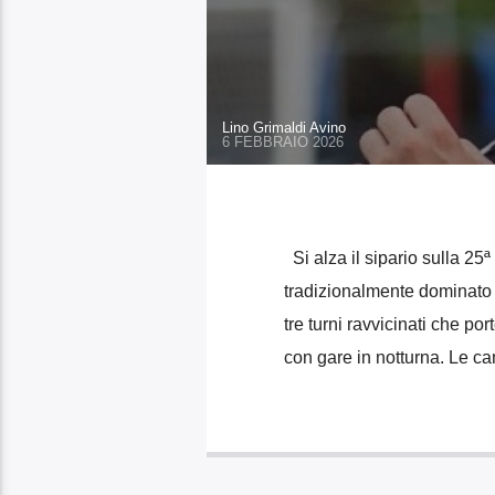
Lino Grimaldi Avino
6 FEBBRAIO 2026
Si alza il sipario sulla 25ª
tradizionalmente dominato 
tre turni ravvicinati che p
con gare in notturna. Le ca