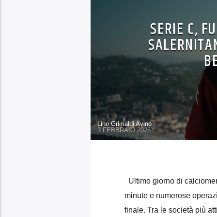
SERIE C, F
SALERNITA
B
Lino Grimaldi Avino
3 FEBBRAIO 2026
Ultimo giorno di calciomerca
minute e numerose operazio
finale. Tra le società più a