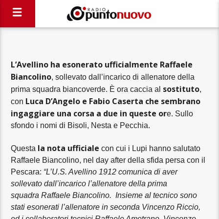
L’Avellino ha esonerato ufficialmente Raffaele
Biancolino
, sollevato dall’incarico di allenatore della
sostituto
prima squadra biancoverde. È ora caccia al
,
Luca D’Angelo e Fabio Caserta che sembrano
con
ingaggiare una corsa a due in queste or
e. Sullo
sfondo i nomi di Bisoli, Nesta e Pecchia.
la nota ufficiale
Questa
con cui i Lupi hanno salutato
Raffaele Biancolino, nel day after della sfida persa con il
Pescara:
“L’U.S. Avellino 1912 comunica di aver
sollevato dall’incarico l’allenatore della prima
squadra Raffaele Biancolino. Insieme al tecnico sono
stati esonerati l’allenatore in seconda Vincenzo Riccio,
ed i collaboratori tecnici Raffaele Ametrano, Vincenzo