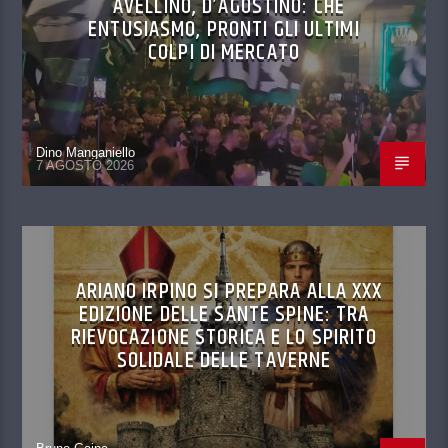
AVELLINO, D’AGOSTINO: CHE
ENTUSIASMO, PRONTI GLI ULTIMI
COLPI DI MERCATO
Dino Manganiello
7 AGOSTO 2026
ARIANO IRPINO SI PREPARA ALLA XXX
EDIZIONE DELLE SANTE SPINE: TRA
RIEVOCAZIONE STORICA E LO SPIRITO
SOLIDALE DELLE TAVERNE