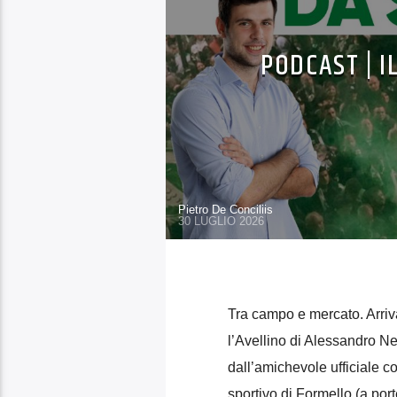
PODCAST | I
Pietro De Conciliis
30 LUGLIO 2026
Tra campo e mercato. Arrivan
l’Avellino di Alessandro Ne
dall’amichevole ufficiale c
sportivo di Formello (a port