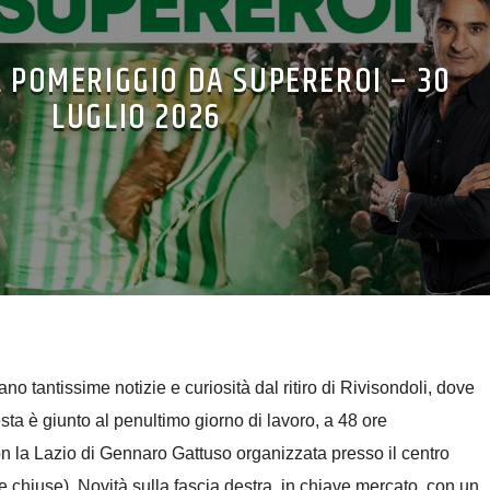
L POMERIGGIO DA SUPEREROI – 30
LUGLIO 2026
o tantissime notizie e curiosità dal ritiro di Rivisondoli, dove
sta è giunto al penultimo giorno di lavoro, a 48 ore
on la Lazio di Gennaro Gattuso organizzata presso il centro
e chiuse). Novità sulla fascia destra, in chiave mercato, con un