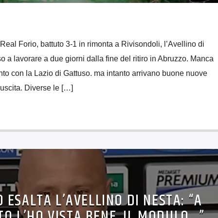
 Real Forio, battuto 3-1 in rimonta a Rivisondoli, l’Avellino di
 a lavorare a due giorni dalla fine del ritiro in Abruzzo. Manca
o con la Lazio di Gattuso. ma intanto arrivano buone nuove
 uscita. Diverse le […]
ESALTA L’AVELLINO DI NESTA: “A
O L’HO VISTA BENE, IL MODULO…”