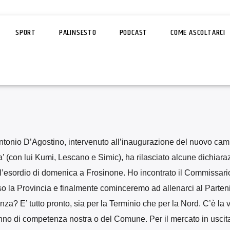
SPORT
PALINSESTO
PODCAST
COME ASCOLTARCI
tonio D’Agostino, intervenuto all’inaugurazione del nuovo ca
’ (con lui Kumi, Lescano e Simic), ha rilasciato alcune dichiaraz
’esordio di domenica a Frosinone. Ho incontrato il Commissario
rso la Provincia e finalmente cominceremo ad allenarci al Parten
a? E’ tutto pronto, sia per la Terminio che per la Nord. C’è la v
saranno di competenza nostra o del Comune. Per il mercato in uscit