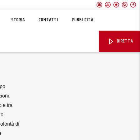
STORIA
CONTATTI
PUBBLICITÀ
DIRETTA
mpo
ioni:
 e tra
io-
olontà di
a