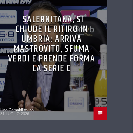
SALERNITANA, SI
CHIUDE IL RITIRO IN
UMBRIA: ARRIVA
MASTROVITO, SFUMA
VERDI E PRENDE FORMA
LA SERIE C
Lino Grimaldi Avino
31 LUGLIO 2026