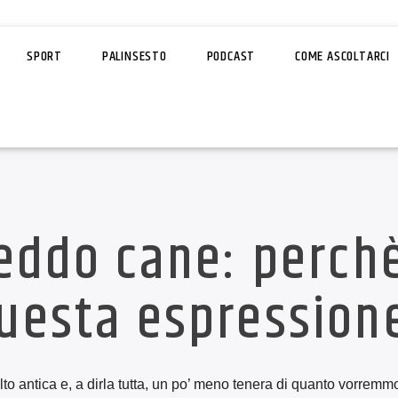
SPORT
PALINSESTO
PODCAST
COME ASCOLTARCI
reddo cane: perch
uesta espression
lto antica e, a dirla tutta, un po’ meno tenera di quanto vorremm