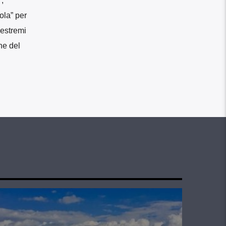
”
,
ola” per
 estremi
ne del