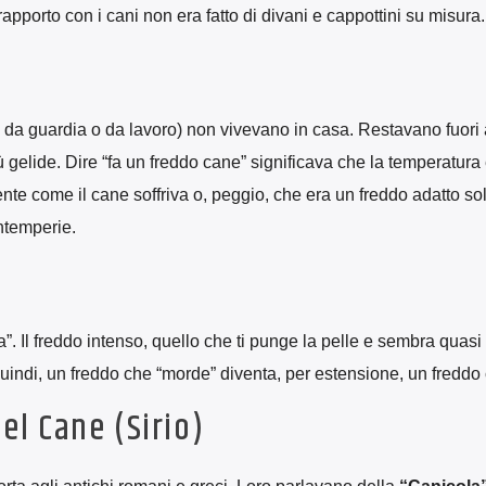
 rapporto con i cani non era fatto di divani e cappottini su misura.
li da guardia o da lavoro) non vivevano in casa. Restavano fuori
iù gelide. Dire “fa un freddo cane” significava che la temperatura
te come il cane soffriva o, peggio, che era un freddo adatto sol
intemperie.
. Il freddo intenso, quello che ti punge la pelle e sembra quasi t
uindi, un freddo che “morde” diventa, per estensione, un freddo
del Cane (Sirio)