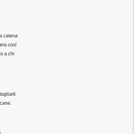
 a catena
 era così
o a chi
agliarti
 cane.