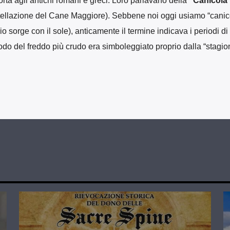
porta agli antichi romani e greci. Loro parlavano della
“Canicola
costellazione del Cane Maggiore). Sebbene noi oggi usiamo “canic
io sorge con il sole), anticamente il termine indicava i periodi di
eriodo del freddo più crudo era simboleggiato proprio dalla “stagio