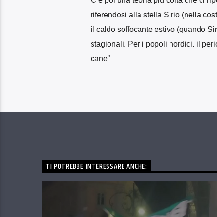
C’è poi una teoria più colta che ci ri
riferendosi alla stella Sirio (nella 
il caldo soffocante estivo (quando Sir
stagionali. Per i popoli nordici, il p
cane”
TI POTREBBE INTERESSARE ANCHE: