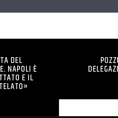
CONTINUA A LEGGERE
TA DEL
POZZ
E. NAPOLI È
DELEGAZ
TTATO E IL
UTELATO»