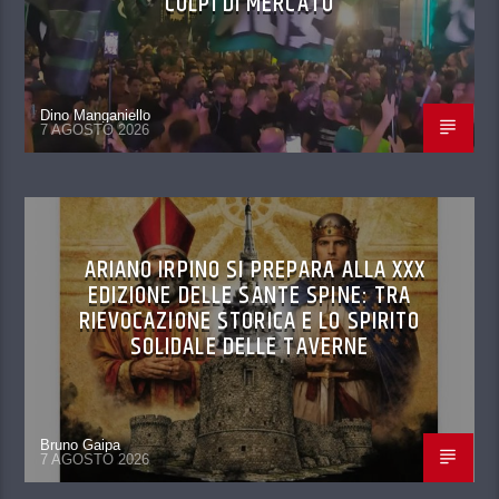
COLPI DI MERCATO
Dino Manganiello
7 AGOSTO 2026
ARIANO IRPINO SI PREPARA ALLA XXX
EDIZIONE DELLE SANTE SPINE: TRA
RIEVOCAZIONE STORICA E LO SPIRITO
SOLIDALE DELLE TAVERNE
Bruno Gaipa
7 AGOSTO 2026