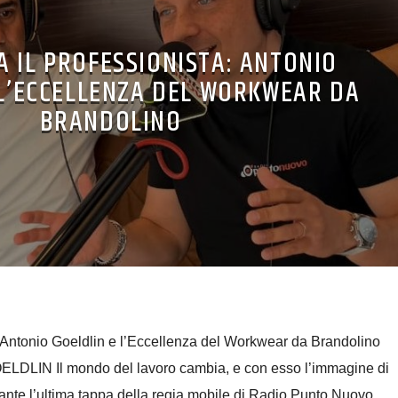
FA IL PROFESSIONISTA: ANTONIO
 L’ECCELLENZA DEL WORKWEAR DA
BRANDOLINO
a: Antonio Goeldlin e l’Eccellenza del Workwear da Brandolino
IN Il mondo del lavoro cambia, e con esso l’immagine di
rante l’ultima tappa della regia mobile di Radio Punto Nuovo