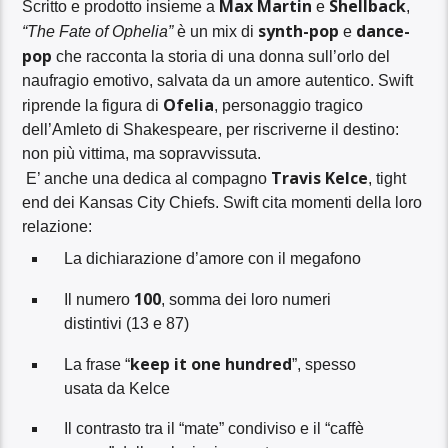
Max Martin
Shellback
Scritto e prodotto insieme a
e
,
synth-pop
dance-
“The Fate of Ophelia”
è un mix di
e
pop
che racconta la storia di una donna sull’orlo del
naufragio emotivo, salvata da un amore autentico. Swift
Ofelia
riprende la figura di
, personaggio tragico
dell’Amleto di Shakespeare, per riscriverne il destino:
non più vittima, ma sopravvissuta.
Travis Kelce
E’ anche una dedica al compagno
, tight
end dei Kansas City Chiefs. Swift cita momenti della loro
relazione:
La dichiarazione d’amore con il megafono
100
Il numero
, somma dei loro numeri
distintivi (13 e 87)
keep it one hundred
La frase “
”, spesso
usata da Kelce
Il contrasto tra il “mate” condiviso e il “caffè