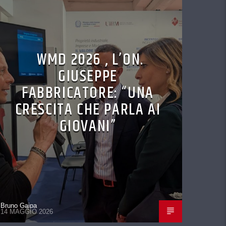
WMD 2026 , L’ON.
GIUSEPPE
FABBRICATORE: “UNA
CRESCITA CHE PARLA AI
GIOVANI”
Bruno Gaipa
14 MAGGIO 2026