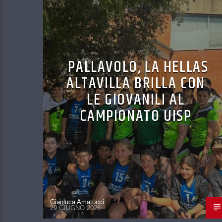
PALLAVOLO, LA HELLAS
ALTAVILLA BRILLA CON
LE GIOVANILI AL
CAMPIONATO UISP
Gianluca Amatucci
29 GIUGNO 2026