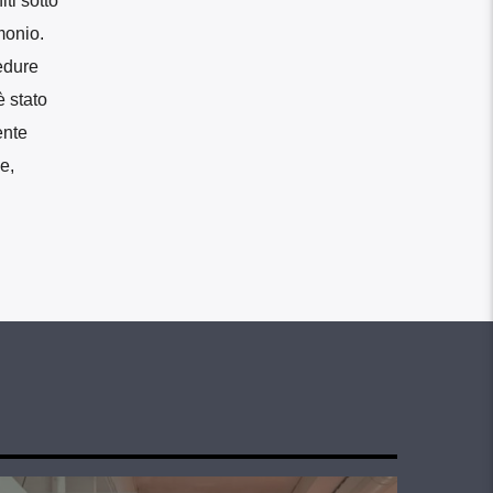
ti sotto
monio.
edure
è stato
ente
e,