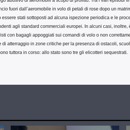
go abusivo di aeromobili a scopo di profitto. Tra i vari episodi fini
ancio fuori dall’aeromobile in volo di petali di rose dopo un matri
o essere stati sottoposti ad alcuna ispezione periodica e le proc
enti agli standard commerciali europei. In alcuni casi, inoltre, 
uristi con bagagli appoggiati sui comandi di volo o non correttam
e di atterraggio in zone critiche per la presenza di ostacoli, scuol
no tuttora in corso: allo stato sono tre gli elicotteri sequestrati.