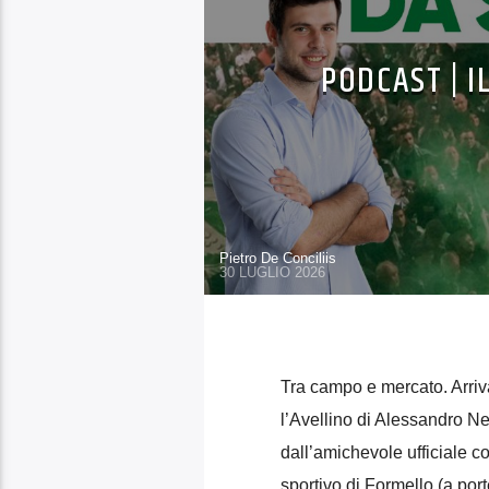
PODCAST | I
Pietro De Conciliis
30 LUGLIO 2026
Tra campo e mercato. Arrivan
l’Avellino di Alessandro Ne
dall’amichevole ufficiale c
sportivo di Formello (a port