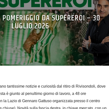
L POMERIGGIO DA SUPEREROI – 30
LUGLIO 2026
o tantissime notizie e curiosità dal ritiro di Rivisondoli, dove
sta è giunto al penultimo giorno di lavoro, a 48 ore
on la Lazio di Gennaro Gattuso organizzata presso il centro
e chiuse). Novità sulla fascia destra, in chiave mercato, con un