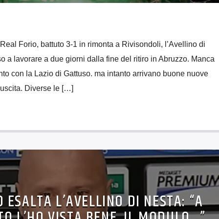
 Real Forio, battuto 3-1 in rimonta a Rivisondoli, l’Avellino di
 a lavorare a due giorni dalla fine del ritiro in Abruzzo. Manca
o con la Lazio di Gattuso. ma intanto arrivano buone nuove
 uscita. Diverse le […]
ESALTA L’AVELLINO DI NESTA: “A
O L’HO VISTA BENE, IL MODULO…”