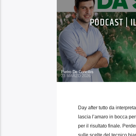
PODCAST | I
Pietro De Conciliis
23 MARZO 2026
Day after tutto da interpre
lascia l’amaro in bocca per
per il risultato finale. Per
sulle scelte del tecnico bi