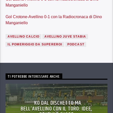
Manganiello
Gol Crotone-Avellino 0-1 con la Radiocronaca di Dino
Manganiello
AVELLINO CALCIO
AVELLINO JUVE STABIA
IL POMERIGGIO DA SUPEREROI
PODCAST
TI POTREBBE INTERESSARE ANCHE:
KO DAL DISCHETTO MA
BELL’AVELLINO CON IL TORO: IDEE,