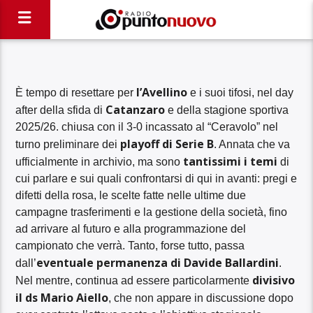
l’Avellino
È tempo di resettare per
e i suoi tifosi, nel day
Catanzaro
after della sfida di
e della stagione sportiva
2025/26. chiusa con il 3-0 incassato al “Ceravolo” nel
playoff di Serie B
turno preliminare dei
. Annata che va
tantissimi i temi
ufficialmente in archivio, ma sono
di
cui parlare e sui quali confrontarsi di qui in avanti: pregi e
difetti della rosa, le scelte fatte nelle ultime due
campagne trasferimenti e la gestione della società, fino
ad arrivare al futuro e alla programmazione del
campionato che verrà. Tanto, forse tutto, passa
eventuale permanenza di Davide Ballardini
dall’
.
divisivo
Nel mentre, continua ad essere particolarmente
il ds Mario Aiello
, che non appare in discussione dopo