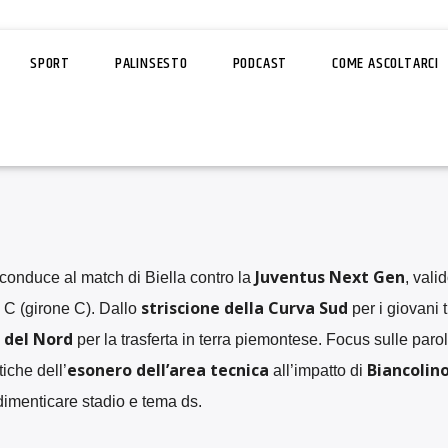
SPORT
PALINSESTO
PODCAST
COME ASCOLTARCI
Juventus Next Gen
 conduce al match di Biella contro la
, vali
striscione della Curva Sud
 C (girone C). Dallo
per i giovani t
 del Nord
per la trasferta in terra piemontese. Focus sulle paro
esonero dell’area tecnica
Biancolin
tiche dell’
all’impatto di
dimenticare stadio e tema ds.