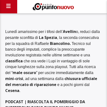
Avellin
Lunedì amarissimo per i tifosi dell’
o, reduci dalla
La Spezia
pesante sconfitta di
, la seconda consecutiva
Biancolino.
per la squadra di Raffaele
Tecnico sul
banco degli imputati, complice la preoccupante
involuzione registrata nelle ultime settimane e una
classifica
che ora vede i Lupi in vantaggio di sole
cinque lunghezze sulla zona playout. Tutti alla ricerca
male oscuro
del “
” per uscire immediatamente dalla
mini-crisi
chiusura ufficiale
, ad una settimana dalla
del mercato di riparazione
e a pochi giorni dal
Cesena
.
PODCAST | RIASCOLTA IL POMERIGGIO DA