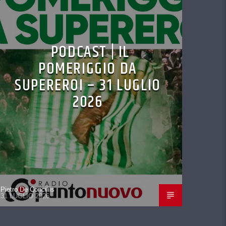
PODCAST | IL
POMERIGGIO DA
SUPEREROI – 31 LUGLIO
2026
Pietro De Conciliis
31 LUGLIO 2026