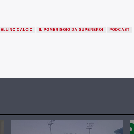
VELLINO CALCIO
IL POMERIGGIO DA SUPEREROI
PODCAST