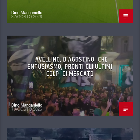
Dino Manganiello
8 AGOSTO 2026
AVELLINO, D’AGOSTINO: CHE
ENTUSIASMO, PRONTI GLI ULTIMI
COLPI DI MERCATO
Dino Manganiello
7 AGOSTO 2026